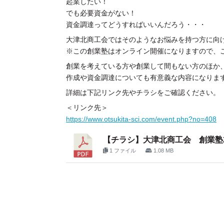
起業したい！
でも必要資金がない！
資金調達ってどうすればいいんだろう・・・
大津北商工会ではそのようなお悩みを持つ方に向け
※この創業塾はオンライン開催になりますので、
創業を考えている方や創業して間もない方のほか
作成や資金調達についても有意義な内容になりま
詳細は下記リンク先やチラシをご確認ください。
＜リンク先＞
https://www.otsukita-sci.com/event.php?no=408
【チラシ】大津北商工会 創業塾2
1 ファイル
1.08 MB