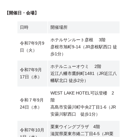
【開催日・会場】
日時
開催場所
ホテルサンルート彦根 3階
令和7年9月9
彦根市旭町9-14（JR彦根駅西口 徒
日（火）
歩1分）
ホテルニューオウミ 2階
令和7年9月
近江八幡市鷹飼町1481（JR近江八
17日（水）
幡駅北口 徒歩2分）
WEST LAKE HOTEL可以登楼 2
令和７年9月
階
24日（水）
高島市安曇川町中央2丁目1-6（JR
安曇川駅西口 徒歩1分）
栗東ウイングプラザ 4階
令和7年10月
滋賀県栗東市綣二丁目4-5（JR栗
1日（水）