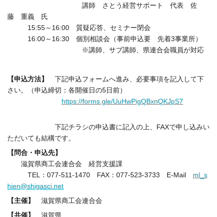
講師 さとう経営サポート 代表 佐
藤 重義 氏
15:55～16:00 質疑応答、セミナー閉会
16:00～16:30 個別相談会（事前申込要 先着3事業所）
※講師、サブ講師、県連合会職員が対応
【申込方法】
下記申込フォームへ進み、必要事項を記入して下
さい。（申込締切：各開催日の5日前）
https://forms.gle/UuHwPigQBxnQKJpS7
下記チラシの申込書に記入の上、FAXで申し込みい
ただいても結構です。
【問合・申込先】
滋賀県商工会連合会 経営支援課
TEL：077-511-1470 FAX：077-523-3733 E-Mail
ml_s
hien@shigasci.net
【主催】
滋賀県商工会連合会
【共催】
滋賀県