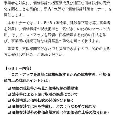
事業者を対象に、価格転嫁の機運醸成及び適正な価格転嫁の円滑
化を図ることを目的に、県内5カ所で「価格転嫁対策セミナー」を
開催します。
本セミナーでは、主にBtoB（製造業、建設業下請け等）事業者
を対象に、価格転嫁の現状把握と「気づき」のためのツールの活
用、そしてコストアップを適切に価格転嫁するための手法を学
び、事業者の持続可能な経営基盤の強化を図って参ります。
事業者、支援機関等どなたでも参加できますので、関心のある
方はぜひお申込み、ご来場ください。
【セミナー内容】
「コストアップを適切に価格転嫁するための価格交渉、付加価
値向上の取組ポイントとは」
☑ 物価の現状等から見た価格転嫁の重要性
☑ 法令等による下請け取引の保護について
☑ 収益構造と価格転嫁の関係をひも解く
☑ 価格交渉では何を準備し、どのような姿勢で臨むか
☑ 価格交渉以外の物価高騰対策（付加価値向上等の取り組み）