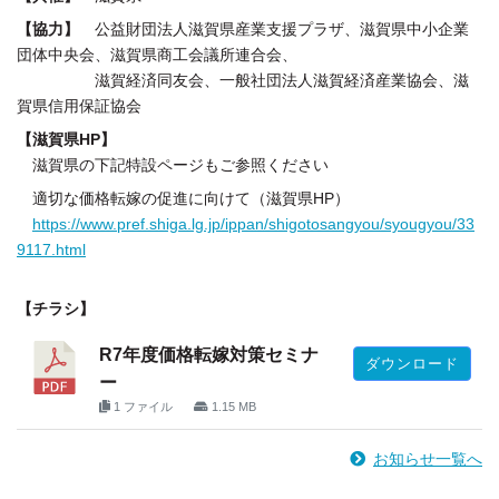
【協力】
公益財団法人滋賀県産業支援プラザ、滋賀県中小企業
団体中央会、滋賀県商工会議所連合会、
滋賀経済同友会、一般社団法人滋賀経済産業協会、滋
賀県信用保証協会
【滋賀県HP】
滋賀県の下記特設ページもご参照ください
適切な価格転嫁の促進に向けて（滋賀県HP）
https://www.pref.shiga.lg.jp/ippan/shigotosangyou/syougyou/33
9117.html
【チラシ】
R7年度価格転嫁対策セミナ
ダウンロード
ー
1 ファイル
1.15 MB
お知らせ一覧へ