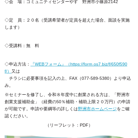
◇会 場：コミュニティセンターやす 野洲市小篠原2142
◇定 員：２０名（受講希望者が定員を超えた場合、面談を実施
します）
◇受講料：無 料
◇申込方法：
『WEBフォーム』（https://form.os7.biz/f/650f590
f/）
又は
チラシに必要事項を記入の上、FAX（077-589-5380）より申込
み。
※セミナーを修了し、令和８年度中に創業される方は、「野洲市
創業支援補助金」（経費の50％補助・補助上限２０万円）の申請
が可能です。申請や要綱等の詳しくは
野洲市ホームページ
をご確
認ください。
（リーフレット：PDF）