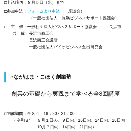
□申込締切：８月５日（水）まで
□参加申込：
フォームより申込
（座談会）
（一般社団法人 長浜ビジネスサポート協議会）
□ 主 催：一般社団法人ビジネスサポート協議会 ・ 長浜市
共 催：長浜市商工会
長浜商工会議所
一般社団法人バイオビジネス創出研究会
○ながはま・こほく創業塾
創業の基礎から実践まで学べる全8回講座
□開催期間：全８回 18：30～21：00
・令和８年 ９月１日㈫、９日㈬、16日㈬、24日㈭、28日㈪
10月７日㈬、14日㈬、21日㈬）