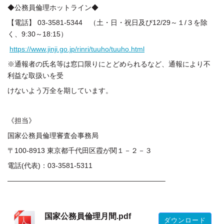
◆公務員倫理ホットライン◆
【電話】 03-3581-5344 （土・日・祝日及び12/29～１/３を除
く、9:30～18:15）
https://www.jinji.go.jp/rinri/tuuho/tuuho.html
※通報者の氏名等は窓口限りにとどめられるなど、通報により不
利益な取扱いを受
けないよう万全を期しています。
《担当》
国家公務員倫理審査会事務局
〒100-8913 東京都千代田区霞が関１－２－３
電話(代表)：03-3581-5311
——————————————————————–
国家公務員倫理月間.pdf
ダウンロード