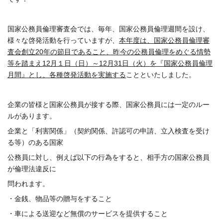
国家公務員倫理審査会では、毎年、国家公務員倫理週間を設け、
様々な啓発活動を行っていますが、
本年度は、国家公務員倫理審
査会創立20年の節目であること、昨今の公務員倫理をめぐる情勢
等を踏まえ12月１日（日）～12月31日（火）を『国家公務員倫理
月間』とし、各種啓発活動を実施する
ことといたしました。
企業の皆様と国家公務員が接する際、国家公務員には一定のルー
ルがあります。
企業と「利害関係」（契約関係、許認可の申請、立入検査を受け
る等）のある国家
公務員に対し、例えば以下の行為をすると、相手方の国家公務員
が倫理法違反に
問われます。
・金銭、物品等の贈与をすること
・車による送迎など無償のサービスを提供すること